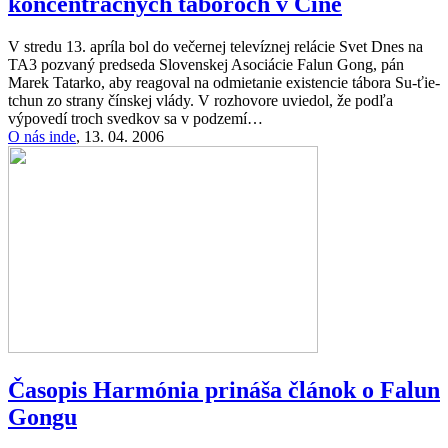
koncentračných táboroch v Číne
V stredu 13. apríla bol do večernej televíznej relácie Svet Dnes na
TA3 pozvaný predseda Slovenskej Asociácie Falun Gong, pán
Marek Tatarko, aby reagoval na odmietanie existencie tábora Su-ťie-
tchun zo strany čínskej vlády. V rozhovore uviedol, že podľa
výpovedí troch svedkov sa v podzemí…
O nás inde
,
13. 04. 2006
Časopis Harmónia prináša článok o Falun
Gongu