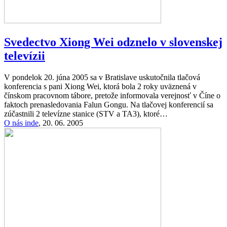
Svedectvo Xiong Wei odznelo v slovenskej
televízii
V pondelok 20. júna 2005 sa v Bratislave uskutočnila tlačová
konferencia s pani Xiong Wei, ktorá bola 2 roky uväznená v
čínskom pracovnom tábore, pretože informovala verejnosť v Číne o
faktoch prenasledovania Falun Gongu. Na tlačovej konferencií sa
zúčastnili 2 televízne stanice (STV a TA3), ktoré…
O nás inde
,
20. 06. 2005