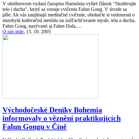
V októbrovom vydaní časopisu Harmónia vyšiel článok "Skultivujte
telo i ducha", ktorý sa venuje cvičeniu Falun Gong. V úvode sa
píše: Ak vás zaujímajú meditačné cvičenie, obohaťte si vedomosti o
starobylú kultivačnú metódu na zušľachťovanie mysle, tela a ducha,
Falun Gong, nazývanú aj Falun Dafa,…
O nás inde
,
15. 10. 2005
Východočeské Deníky Bohemia
informovaly o věznění praktikujících
Falun Gongu v Číně