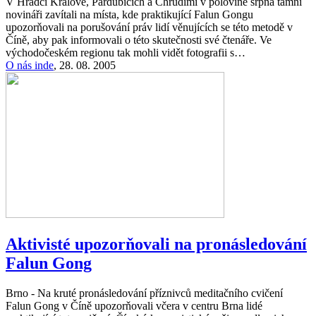
V Hradci Králové, Pardubicích a Chrudimi v polovině srpna tamní
novináři zavítali na místa, kde praktikující Falun Gongu
upozorňovali na porušování práv lidí věnujících se této metodě v
Číně, aby pak informovali o této skutečnosti své čtenáře. Ve
východočeském regionu tak mohli vidět fotografii s…
O nás inde
,
28. 08. 2005
Aktivisté upozorňovali na pronásledování
Falun Gong
Brno - Na kruté pronásledování příznivců meditačního cvičení
Falun Gong v Číně upozorňovali včera v centru Brna lidé