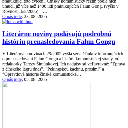
praktikující toto cvičení. Čínský komunistický režim podle nich
umučil již více než 1400 lidí praktikujících Falun Gong. (vyšlo v
Rovnosti, 6/8/2005) …
O nás inde
,
23. 08. 2005
Literárne noviny podávajú podrobnú
históriu prenasledovania Falun Gongu
V Literárnych novinách 29/2005 vyšla séria článkov informujúcich
o prenasledovaní Falun Gongu a histórii komunistickej strany, od
redaktorky Terezy Šimůnkovej. Ich nadpisy sú veľavravné: "Zpráva
z čínského lágru dnes", "Pekingskou kachnu, prosím!" a
"Opravdová historie čínské komunistické…
O nás inde
,
05. 08. 2005