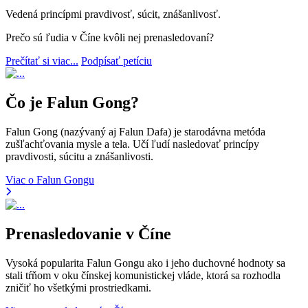
Vedená princípmi pravdivosť, súcit, znášanlivosť.
Prečo sú ľudia v Číne kvôli nej prenasledovaní?
Prečítať si viac...
Podpísať petíciu
Čo je Falun Gong?
Falun Gong (nazývaný aj Falun Dafa) je starodávna metóda
zušľachťovania mysle a tela. Učí ľudí nasledovať princípy
pravdivosti, súcitu a znášanlivosti.
Viac o Falun Gongu
Prenasledovanie v Číne
Vysoká popularita Falun Gongu ako i jeho duchovné hodnoty sa
stali tŕňom v oku čínskej komunistickej vláde, ktorá sa rozhodla
zničiť ho všetkými prostriedkami.