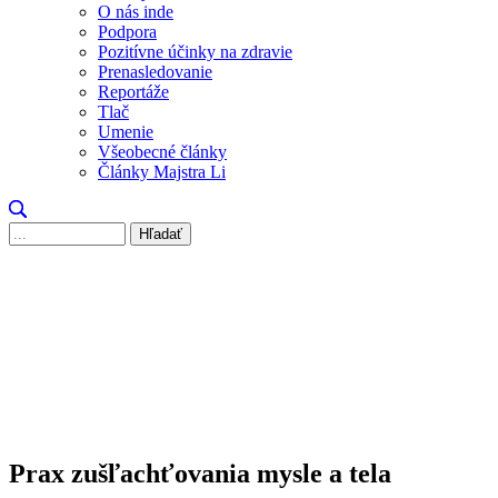
O nás inde
Podpora
Pozitívne účinky na zdravie
Prenasledovanie
Reportáže
Tlač
Umenie
Všeobecné články
Články Majstra Li
Hľadať
Prax zušľachťovania mysle a tela