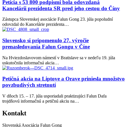
Petícia s 53 800 podpismi bola odovzdaná
Kancelárii prezidenta SR pred jeho cestou do Číny
Zástupca Slovenskej asociácie Falun Gong 23. júla popoludní
odovzdal do Kancelárie prezidenta…
Slovensko si pripomenulo 27. výročie
prenasledovania Falun Gongu v Číne
Na Hviezdoslavovom námestí v Bratislave sa v nedeľu 19. júla
uskutočnila informačná akcia…
Petičná akcia na Liptove a Orave priniesla množstvo
povzbudivých stretnutí
V dňoch 15. – 17. júla usporiadali praktizujúci Falun Dafa
trojdňovú informačnú a petičnú akciu na…
Kontakt
Slovenská Asociácia Falun Gong