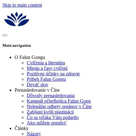
Skip to main content
Main navigation
O Falun Gongu
Cvičenia a literatúra
Miesta a časy cvičení
Pozitívne účinky na zdravie
Príbeh Falun Gongu
Deväť slov
Prenasledovanie v Číne
Dôvody prenasledovania
Kampaň očierňujúca Falun Gong
Nelegálne odbery orgánov v Číne
Zabíjaní kvôli plastinácii
Čo sa vďaka Vám podarilo
Ako môžete pomôcť
Články
Názory