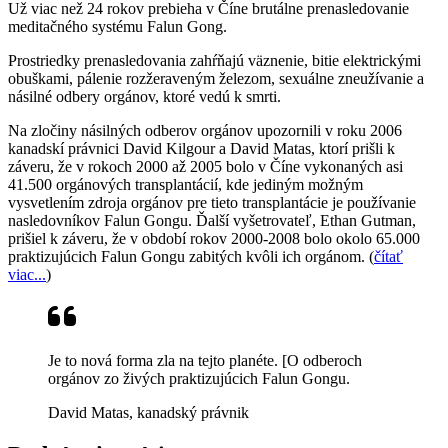
Už viac než 24 rokov prebieha v Číne brutálne prenasledovanie
meditačného systému Falun Gong.
Prostriedky prenasledovania zahŕňajú väznenie, bitie elektrickými
obuškami, pálenie rozžeraveným železom, sexuálne zneužívanie a
násilné odbery orgánov, ktoré vedú k smrti.
Na zločiny násilných odberov orgánov upozornili v roku 2006
kanadskí právnici David Kilgour a David Matas, ktorí prišli k
záveru, že v rokoch 2000 až 2005 bolo v Číne vykonaných asi
41.500 orgánových transplantácií, kde jediným možným
vysvetlením zdroja orgánov pre tieto transplantácie je používanie
nasledovníkov Falun Gongu. Ďalší vyšetrovateľ, Ethan Gutman,
prišiel k záveru, že v období rokov 2000-2008 bolo okolo 65.000
praktizujúcich Falun Gongu zabitých kvôli ich orgánom. (
čítať
viac...
)
Je to nová forma zla na tejto planéte. [O odberoch
orgánov zo živých praktizujúcich Falun Gongu.
David Matas, kanadský právnik