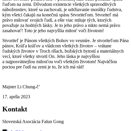
ľuďom na zemi. Dôvodom existencie všetkých spravodlivých
náboženstiev, ktoré sa zachovali, je udržiavanie morálky ľudstva,
kým všetci čakajú na konečnú spásu Stvoriteľom. Stvoriteľ má
právo milovať svojich ľudí, a ešte viac miluje tých, ktorých
považuje za hodných lásky. Je to jeho právo a nikto nemá právo
zasahovať! Toto je jeho najvyššia milosť voči životom!
Stvoriteľ je Pánom všetkých Bohov vo vesmíre. Je stvoriteľom Pána
pánov, Kráľa kráľov a vládcom všetkých životov – vrátane
ľudských životov v Troch ríšach, božských bytostí a materiálnych
vecí, ktoré všetky stvoril On. Jeho láska je najvyššou
a najposvätnejšou milosťou voči všetkým životom! Najväčšou
poctou pre ľudí na zemi je to, že ich má rád!
Majster Li Chung-č’
17. apríla 2023
Kontakt
Slovenská Asociácia Falun Gong