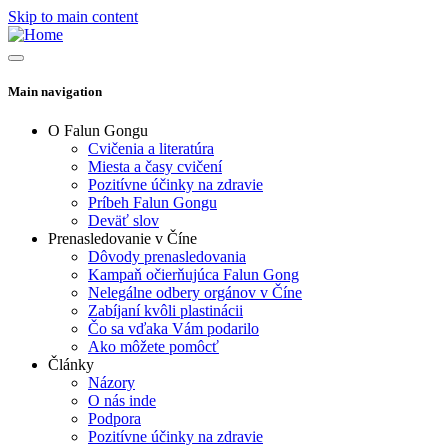
Skip to main content
Main navigation
O Falun Gongu
Cvičenia a literatúra
Miesta a časy cvičení
Pozitívne účinky na zdravie
Príbeh Falun Gongu
Deväť slov
Prenasledovanie v Číne
Dôvody prenasledovania
Kampaň očierňujúca Falun Gong
Nelegálne odbery orgánov v Číne
Zabíjaní kvôli plastinácii
Čo sa vďaka Vám podarilo
Ako môžete pomôcť
Články
Názory
O nás inde
Podpora
Pozitívne účinky na zdravie