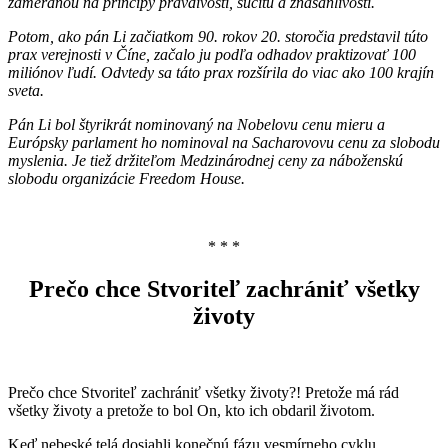
zameranou na princípy pravdivosti, súcitu a znášanlivosti.
Potom, ako pán Li začiatkom 90. rokov 20. storočia predstavil túto
prax verejnosti v Číne, začalo ju podľa odhadov praktizovať 100
miliónov ľudí. Odvtedy sa táto prax rozšírila do viac ako 100 krajín
sveta.
Pán Li bol štyrikrát nominovaný na Nobelovu cenu mieru a
Európsky parlament ho nominoval na Sacharovovu cenu za slobodu
myslenia. Je tiež držiteľom Medzinárodnej ceny za náboženskú
slobodu organizácie Freedom House.
* * *
Prečo chce Stvoriteľ zachrániť všetky
životy
Prečo chce Stvoriteľ zachrániť všetky životy?! Pretože má rád
všetky životy a pretože to bol On, kto ich obdaril životom.
Keď nebeské telá dosiahli konečnú fázu vesmírneho cyklu