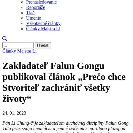
Prenasledovanie
Reportáže
Tlač
Umenie
Všeobecné články
Články Majstra Li
Hľadať
Články Majstra Li
Zakladateľ Falun Gongu
publikoval článok „Prečo chce
Stvoriteľ zachrániť všetky
životy“
24. 01. 2023
Pán Li Chung-č’ je zakladateľom duchovnej disciplíny Falun Gong.
Táto prax spája meditáciu a jemné cvičenia s morálnou filozofiou