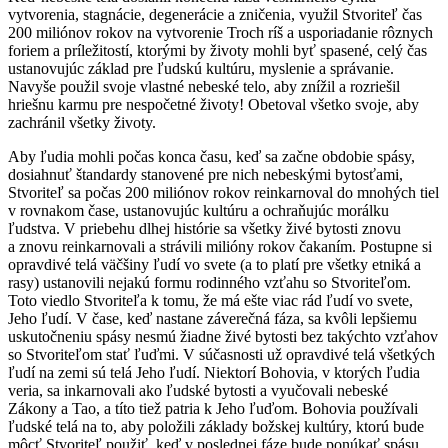
vytvorenia, stagnácie, degenerácie a zničenia, využil Stvoriteľ čas
200 miliónov rokov na vytvorenie Troch ríš a usporiadanie rôznych
foriem a príležitostí, ktorými by životy mohli byť spasené, celý čas
ustanovujúc základ pre ľudskú kultúru, myslenie a správanie.
Navyše použil svoje vlastné nebeské telo, aby znížil a rozriešil
hriešnu karmu pre nespočetné životy! Obetoval všetko svoje, aby
zachránil všetky životy.
Aby ľudia mohli počas konca času, keď sa začne obdobie spásy,
dosiahnuť štandardy stanovené pre nich nebeskými bytosťami,
Stvoriteľ sa počas 200 miliónov rokov reinkarnoval do mnohých tiel
v rovnakom čase, ustanovujúc kultúru a ochraňujúc morálku
ľudstva. V priebehu dlhej histórie sa všetky živé bytosti znovu
a znovu reinkarnovali a strávili milióny rokov čakaním. Postupne si
opravdivé telá väčšiny ľudí vo svete (a to platí pre všetky etniká a
rasy) ustanovili nejakú formu rodinného vzťahu so Stvoriteľom.
Toto viedlo Stvoriteľa k tomu, že má ešte viac rád ľudí vo svete,
Jeho ľudí. V čase, keď nastane záverečná fáza, sa kvôli lepšiemu
uskutočneniu spásy nesmú žiadne živé bytosti bez takýchto vzťahov
so Stvoriteľom stať ľuďmi. V súčasnosti už opravdivé telá všetkých
ľudí na zemi sú telá Jeho ľudí. Niektorí Bohovia, v ktorých ľudia
veria, sa inkarnovali ako ľudské bytosti a vyučovali nebeské
Zákony a Tao, a títo tiež patria k Jeho ľuďom. Bohovia používali
ľudské telá na to, aby položili základy božskej kultúry, ktorú bude
môcť Stvoriteľ použiť, keď v poslednej fáze bude ponúkať spásu